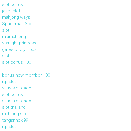
slot bonus
joker slot
mahjong ways
Spaceman Slot
slot
rajamahjong
starlight princess
gates of olympus
slot
slot bonus 100
bonus new member 100
rtp slot
situs slot gacor
slot bonus
situs slot gacor
slot thailand
mahjong slot
tanganhoki99
rtp slot