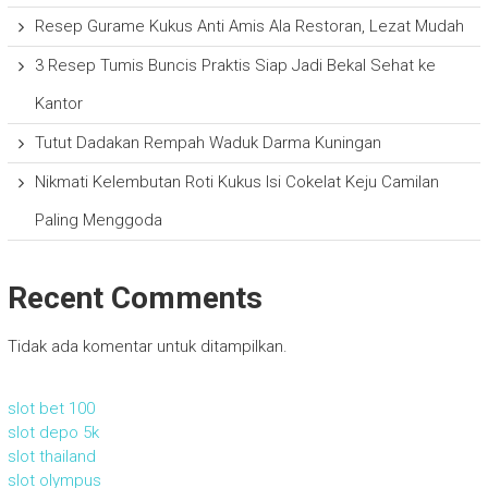
Resep Gurame Kukus Anti Amis Ala Restoran, Lezat Mudah
3 Resep Tumis Buncis Praktis Siap Jadi Bekal Sehat ke
Kantor
Tutut Dadakan Rempah Waduk Darma Kuningan
Nikmati Kelembutan Roti Kukus Isi Cokelat Keju Camilan
Paling Menggoda
Recent Comments
Tidak ada komentar untuk ditampilkan.
slot bet 100
slot depo 5k
slot thailand
slot olympus