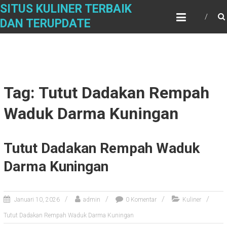
Skip
SITUS KULINER TERBAIK
to
DAN TERUPDATE
content
Tag: Tutut Dadakan Rempah
Waduk Darma Kuningan
Tutut Dadakan Rempah Waduk
Darma Kuningan
Januari 10, 2026
admin
0 Komentar
Kuliner
Tutut Dadakan Rempah Waduk Darma Kuningan