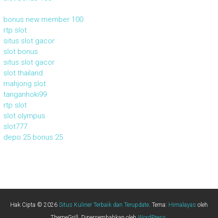
bonus new member 100
rtp slot
situs slot gacor
slot bonus
situs slot gacor
slot thailand
mahjong slot
tanganhoki99
rtp slot
slot olympus
slot777
depo 25 bonus 25
Hak Cipta © 2026
Situs Kuliner Terbaik dan Terupdate
. Tema:
Himalayas
oleh
ThemeGrill. Dipersembahkan oleh
WordPress
.