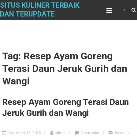
Skip
SITUS KULINER TERBAIK
to
DAN TERUPDATE
content
Tag: Resep Ayam Goreng
Terasi Daun Jeruk Gurih dan
Wangi
Resep Ayam Goreng Terasi Daun
Jeruk Gurih dan Wangi
September 15, 2025
admin
0 Komentar
Resep