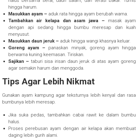
halus bersama serai, daun salam, dan terasi bakar. Tumis
hingga harum.
Masukkan ayam –
aduk rata hingga ayam berubah warna.
Tambahkan air kelapa dan asam jawa –
masak ayam
dengan api sedang hingga bumbu meresap dan kuah
menyusut.
Masukkan daun jeruk –
aduk hingga wangi khasnya keluar.
Goreng ayam –
panaskan minyak, goreng ayam hingga
berwarna kuning keemasan. Tiriskan.
Sajikan –
taburi sisa irisan daun jeruk di atas ayam goreng
agar semakin harum dan menggoda.
Tips Agar Lebih Nikmat
Gunakan ayam kampung agar teksturnya lebih kenyal dan rasa
bumbunya lebih meresap.
Jika suka pedas, tambahkan cabai rawit ke dalam bumbu
halus.
Proses perebusan ayam dengan air kelapa akan membuat
daging lebih gurih alami.