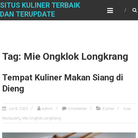
Skip
SITUS KULINER TERBAIK
to
DAN TERUPDATE
content
Tag: Mie Ongklok Longkrang
Tempat Kuliner Makan Siang di
Dieng
Juli 8, 2025
admin
0 Komentar
Kuliner
Asia
,
Restaurant
Mie Ongklok Longkrang