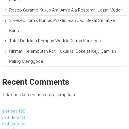
Resep Gurame Kukus Anti Amis Ala Restoran, Lezat Mudah
3 Resep Tumis Buncis Praktis Siap Jadi Bekal Sehat ke
Kantor
Tutut Dadakan Rempah Waduk Darma Kuningan
Nikmati Kelembutan Roti Kukus Isi Cokelat Keju Camilan
Paling Menggoda
Recent Comments
Tidak ada komentar untuk ditampilkan.
slot bet 100
slot depo 5k
slot thailand