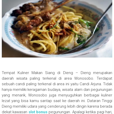
Tempat Kuliner Makan Siang di Dieng – Dieng merupakan
daerah wisata paling terkenal di area Wonosobo. Terdapat
sebuah candi paling terkenal di area ini yaitu Candi Arjuna. Tidak
hanya memiliki keragaman budaya, wisata alam dan pegunungan
yang menarik, Wonosobo juga menyuguhkan berbagai kuliner
lezat yang bisa kamu santap saat ke daerah ini. Dataran Tinggi
Dieng memiliki udara yang cenderung lebih dingin karena berada
dekat kawasan
slot bonus
pegunungan. Apalagi ketika pagi hari,