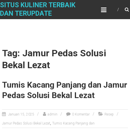
Skip
SITUS KULINER TERBAIK
to
DAN TERUPDATE
content
Tag: Jamur Pedas Solusi
Bekal Lezat
Tumis Kacang Panjang dan Jamur
Pedas Solusi Bekal Lezat
Januari 15, 2025
admin
0 Komentar
Resep
,
Jamur Pedas Solusi Bekal Lezat
Tumis Kacang Panjang dan