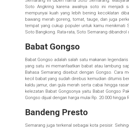
Semarang ini diberi nama Soto Semarang. Masyarak
Soto Angkring karena awalnya soto ini menjadi 
mempunyai kuah yang lebih bening kecoklatan diban
bawang merah goreng, tomat, tauge, dan juga perke
tempat yang cukup populer untuk kamu menikmati S
Soto Bangkong. Rata-rata, Soto Semarang dibandrol d
Babat Gongso
Babat Gongso adalah salah satu makanan legendaris 
yang satu ini memanfaatkan babat atau lambung sa
Bahasa Semarang disebut dengan Gongso. Cara me
kecil babat yang sudah direbus kemudian ditumis 
kaldu jamur, dan gula merah serta cabai hingga ras
kelezatan Babat Gongsonya yaitu Babat Gongso Pak
Gongso dijual dengan harga mulai Rp. 20.000 hingga 
Bandeng Presto
Semarang juga terkenal sebagai kota pesisir. Sehi