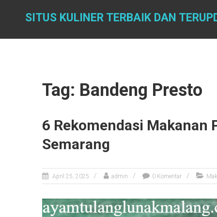
Skip
to
SITUS KULINER TERBAIK DAN TERUP
content
Tag: Bandeng Presto
6 Rekomendasi Makanan Pal
Semarang
April 25, 2025
admin
0 Komentar
Mak