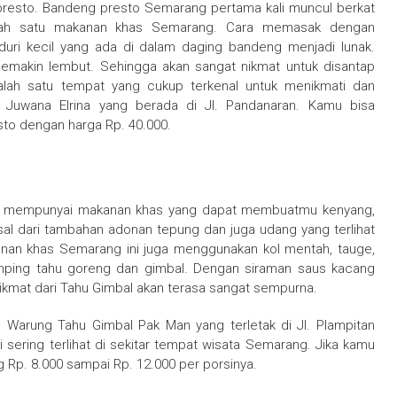
presto. Bandeng presto Semarang pertama kali muncul berkat
alah satu makanan khas Semarang. Cara memasak dengan
duri kecil yang ada di dalam daging bandeng menjadi lunak.
 semakin lembut. Sehingga akan sangat nikmat untuk disantap
lah satu tempat yang cukup terkenal untuk menikmati dan
Juwana Elrina yang berada di Jl. Pandanaran. Kamu bisa
sto dengan harga Rp. 40.000.
a mempunyai makanan khas yang dapat membuatmu kenyang,
sal dari tambahan adonan tepung dan juga udang yang terlihat
nan khas Semarang ini juga menggunakan kol mentah, tauge,
samping tahu goreng dan gimbal. Dengan siraman saus kacang
kmat dari Tahu Gimbal akan terasa sangat sempurna.
Warung Tahu Gimbal Pak Man yang terletak di Jl. Plampitan
 sering terlihat di sekitar tempat wisata Semarang. Jika kamu
 Rp. 8.000 sampai Rp. 12.000 per porsinya.