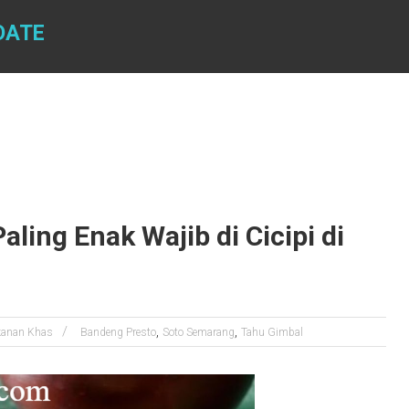
DATE
ing Enak Wajib di Cicipi di
,
,
anan Khas
Bandeng Presto
Soto Semarang
Tahu Gimbal