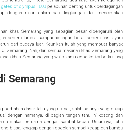
i. Sementara itu,
Kota Semarang
juga kaya akan keragaman
a
gates of olympus 1000
pelabuhan penting untuk perdagangan
idup dengan rukun dalam satu lingkungan dan menciptakan
makanan khas Semarang yang sebagian besar dipengaruhi oleh
ngan seperti lumpia sampai hidangan berat seperti nasi ayam
ruh dari budaya luar. Keunikan itulah yang membuat banyak
ran di Semarang. Nah, dari semua makanan khas Semarang yang
akanan khas Semarang yang wajib kamu coba ketika berkunjung
di Semarang
g berbahan dasar tahu yang nikmat, salah satunya yang cukup
uai dengan namanya, di bagian tengah tahu ini kosong dan
 kamu makan bersama dengan sambal kecap. Umumnya, tahu
goreng biasa, lengkap dengan cocolan sambal kecap dan bumbu