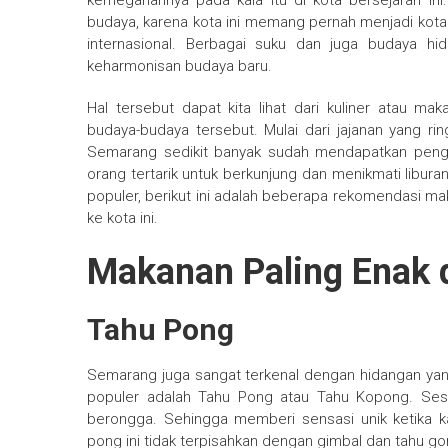
kemegahannya pada kala itu di kota bersejarah in
budaya, karena kota ini memang pernah menjadi kot
internasional. Berbagai suku dan juga budaya h
keharmonisan budaya baru.
Hal tersebut dapat kita lihat dari kuliner atau 
budaya-budaya tersebut. Mulai dari jajanan yang ri
Semarang sedikit banyak sudah mendapatkan penga
orang tertarik untuk berkunjung dan menikmati libu
populer, berikut ini adalah beberapa rekomendasi m
ke kota ini.
Makanan Paling Enak 
Tahu Pong
Semarang juga sangat terkenal dengan hidangan yan
populer adalah Tahu Pong atau Tahu Kopong. Ses
berongga. Sehingga memberi sensasi unik ketika
pong ini tidak terpisahkan dengan gimbal dan tahu 