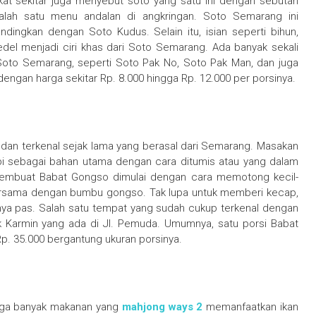
at sekitar juga menyebut soto yang satu ini dengan sebutan
salah satu menu andalan di angkringan. Soto Semarang ini
dingkan dengan Soto Kudus. Selain itu, isian seperti bihun,
del menjadi ciri khas dari Soto Semarang. Ada banyak sekali
oto Semarang, seperti Soto Pak No, Soto Pak Man, dan juga
engan harga sekitar Rp. 8.000 hingga Rp. 12.000 per porsinya.
dan terkenal sejak lama yang berasal dari Semarang. Masakan
pi sebagai bahan utama dengan cara ditumis atau yang dalam
mbuat Babat Gongso dimulai dengan cara memotong kecil-
bersama dengan bumbu gongso. Tak lupa untuk memberi kecap,
anya pas. Salah satu tempat yang sudah cukup terkenal dengan
 Karmin yang ada di Jl. Pemuda. Umumnya, satu porsi Babat
Rp. 35.000 bergantung ukuran porsinya.
ngga banyak makanan yang
mahjong ways 2
memanfaatkan ikan