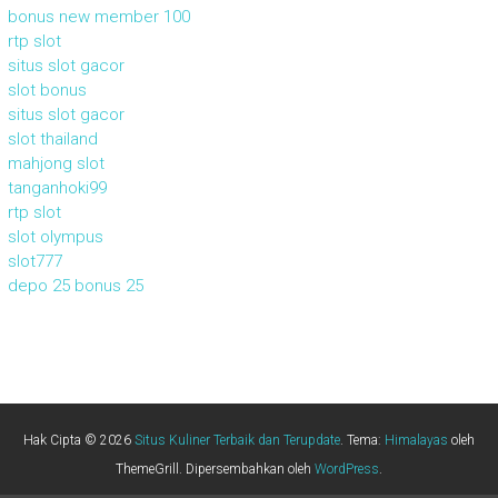
bonus new member 100
rtp slot
situs slot gacor
slot bonus
situs slot gacor
slot thailand
mahjong slot
tanganhoki99
rtp slot
slot olympus
slot777
depo 25 bonus 25
Hak Cipta © 2026
Situs Kuliner Terbaik dan Terupdate
. Tema:
Himalayas
oleh
ThemeGrill. Dipersembahkan oleh
WordPress
.