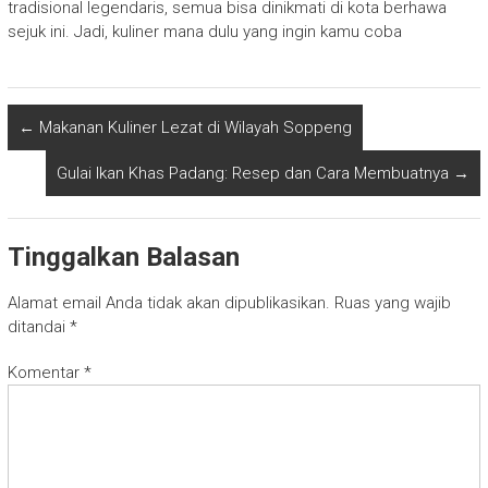
tradisional legendaris, semua bisa dinikmati di kota berhawa
sejuk ini. Jadi, kuliner mana dulu yang ingin kamu coba
←
Makanan Kuliner Lezat di Wilayah Soppeng
Gulai Ikan Khas Padang: Resep dan Cara Membuatnya
→
Tinggalkan Balasan
Alamat email Anda tidak akan dipublikasikan.
Ruas yang wajib
ditandai
*
Komentar
*