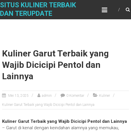
Skip
SITUS KULINER TERBAIK
to
DAN TERUPDATE
content
Kuliner Garut Terbaik yang
Wajib Dicicipi Pentol dan
Lainnya
Mei 13, 2025
admin
0 Komentar
Kuliner
Kuliner Garut Terbaik yang Wajib Dicicipi Pentol dan Lainnya
Kuliner Garut Terbaik yang Wajib Dicicipi Pentol dan Lainnya
– Garut di kenal dengan keindahan alamnya yang memukau,