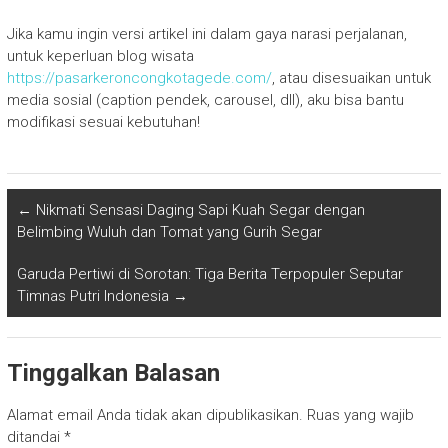
Jika kamu ingin versi artikel ini dalam gaya narasi perjalanan,
untuk keperluan blog wisata
https://pasarkeroncongkotagede.com/
, atau disesuaikan untuk
media sosial (caption pendek, carousel, dll), aku bisa bantu
modifikasi sesuai kebutuhan!
←
Nikmati Sensasi Daging Sapi Kuah Segar dengan
Belimbing Wuluh dan Tomat yang Gurih Segar
Garuda Pertiwi di Sorotan: Tiga Berita Terpopuler Seputar
Timnas Putri Indonesia
→
Tinggalkan Balasan
Alamat email Anda tidak akan dipublikasikan.
Ruas yang wajib
ditandai
*